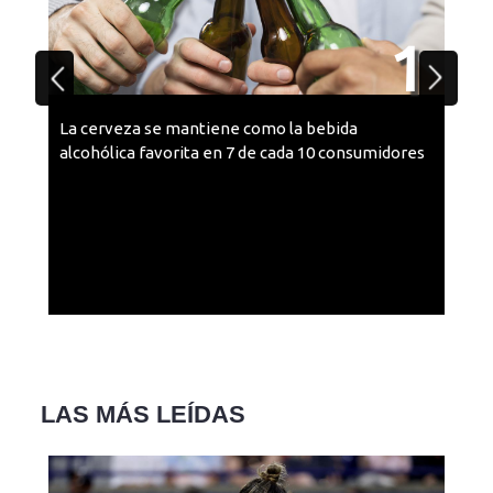
1
bebida
Sopa de haba: La receta de las abuelas c
 10 consumidores
jitomate, chile y un poquito de epazote
LAS MÁS LEÍDAS