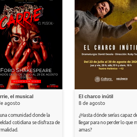
l musical
El charco inútil
sto
8 de agosto
munidad donde la
¿Hasta dónde serías capaz de
otidiana se disfraza de
llegar para no perder lo que más
d.
amas?