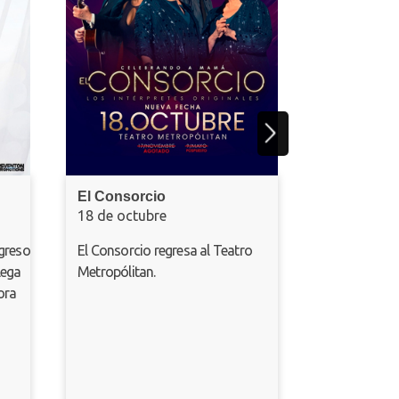
presentaciones en v
nuevo espectáculo
Tour 2025-2026.
El Consorcio
18 de octubre
El Consorcio regresa al Teatro
Metropólitan.