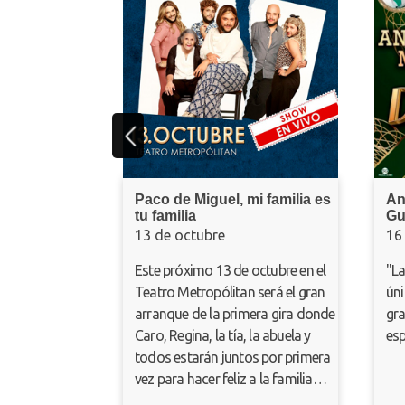
Paco de Miguel, mi familia es
Angélica
tu familia
Guzmán:
13 de octubre
16 de oc
Este próximo 13 de octubre en el
"La Despe
Teatro Metropólitan será el gran
único e ir
arranque de la primera gira donde
grandes l
Caro, Regina, la tía, la abuela y
español.
todos estarán juntos por primera
vez para hacer feliz a la familia
mexicana.