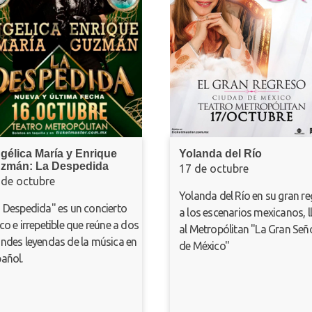
 María y Enrique
Yolanda del Río
 La Despedida
17 de octubre
tubre
Yolanda del Río en su gran regreso
dida" es un concierto
a los escenarios mexicanos, llega
repetible que reúne a dos
al Metropólitan "La Gran Señora
eyendas de la música en
de México"