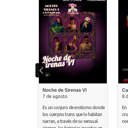
Noche de Sirenas VI
Carrie, e
7 de agosto
8 de ago
Es un conjuro de erotismo donde
En una co
los cuerpos trans que lo habitan
crueldad c
narran, a través de su sensual
normalida