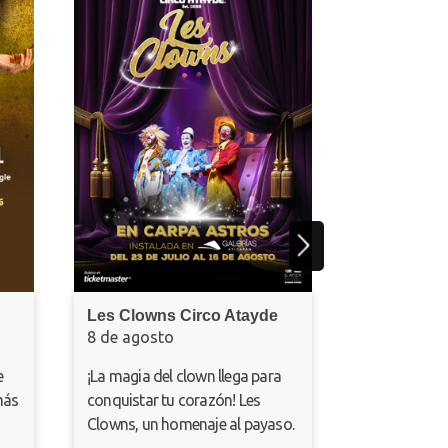
¿Cómo te va mi 
8 de agosto
Una comedia musica
las canciones del g
Les Clowns Circo Atayde
8 de agosto
¡La magia del clown llega para
conquistar tu corazón! Les
Clowns, un homenaje al payaso.